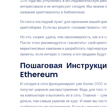
2014 года мы углубились в исследовательскую рабо
интересовали и не интересуют сегодня. Мы можем п
название криптовалюты в библиотеках.
Остался последний пункт для признания вашей кри
криптобирже. Если вы решите «позаимствовать» гот
Но это, скорее, удача, чем закономерность, как и 
После этого рекомендуется «засветить» свой крипт
маркетинговые кампании и разработать партнерскую
проекты, если интерес к токену и его продажи буд
Пошаговая Инструкци
Ethereum
И сегодня в сети функционируют уже более 2000 э
получат широкое распространение. Ведь для того, 
на компьютере и выложить ее в сеть. Главное – сум
деньги, тем самым укрепив ее курс. И ниже мы пос
особенностях ее продвижения. Если вы решите созд