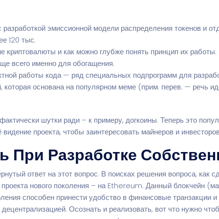
 разработкой эмиссионной модели распределения токенов и от
ее 120 тыс.
 криптовалюты и как можно глубже понять принцип их работы.
аще всего именно для обогащения.
ктной работы кода — ряд специальных подпрограмм для разрабо
й, которая основана на популярном меме (прим. перев. — речь 
актически шутки ради – к примеру, догкоины. Теперь это поп
 видение проекта, чтобы заинтересовать майнеров и инвесторов
ть При Разработке Собстве
нутый ответ на этот вопрос. В поисках решения вопроса, как 
 проекта нового поколения – на Ethereum. Данный блокчейн (м
оления способен принести удобство в финансовые транзакции и
децентрализацией. Осознать и реализовать, вот что нужно что