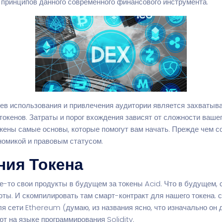
 принципов данного современного финансового инструмента.
ев использования и привлечения аудитории является захватыв
окенов. Затраты и порог вхождения зависят от сложности вашег
жены самые основы, которые помогут вам начать. Прежде чем с
номикой и правовым статусом.
ния Токена
ие-то свои продукты в будущем за токены Acid. Что в будущем, с
юты. И скомпилировать там смарт-контракт для нашего токена.
с
я сети Ethereum (думаю, из названия ясно, что изначально он
т на языке программирования Solidity.