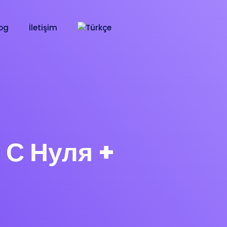
og
İletişim
 С Нуля +