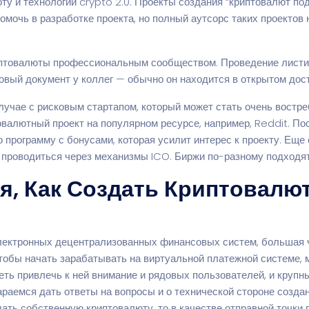
ту и технологии crypto 2.0. Проекты создания “криптовалют по
омочь в разработке проекта, но полный аутсорс таких проекто
птовалюты профессиональным сообществом. Проведение листин
овый документ у коллег — обычно он находится в открытом дост
в случае с рисковым стартапом, который может стать очень вост
овалютный проект на популярном ресурсе, например, Reddit. По
 программу с бонусами, которая усилит интерес к проекту. Еще 
ут проводиться через механизмы ICO. Биржи по-разному подходя
я, Как Создать Криптовалю
лектронных децентрализованных финансовых систем, большая ча
чтобы начать зарабатывать на виртуальной платежной системе, м
еть привлечь к ней внимание и рядовых пользователей, и крупн
тараемся дать ответы на вопросы и о технической стороне созд
ать собственную криптовалюту, то в качестве отправной точки 