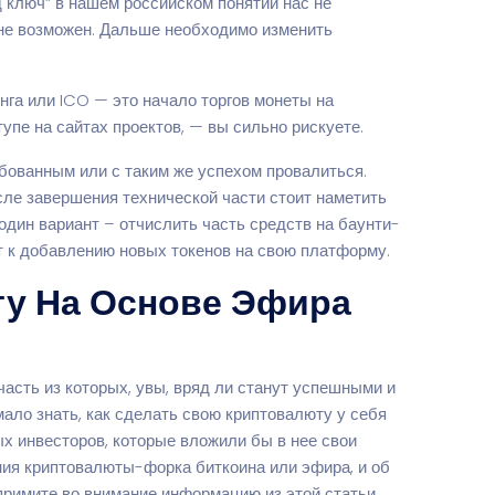
д ключ” в нашем российском понятии нас не
в не возможен. Дальше необходимо изменить
га или ICO — это начало торгов монеты на
упе на сайтах проектов, — вы сильно рискуете.
ребованным или с таким же успехом провалиться.
сле завершения технической части стоит наметить
один вариант – отчислить часть средств на баунти-
т к добавлению новых токенов на свою платформу.
ту На Основе Эфира
сть из которых, увы, вряд ли станут успешными и
ало знать, как сделать свою криптовалюту у себя
ых инвесторов, которые вложили бы в нее свои
ания криптовалюты-форка биткоина или эфира, и об
примите во внимание информацию из этой статьи.