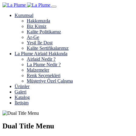
Kurumsal
Hakkımızda
Biz Kimiz
Kalite Politikamız
Ar-Ge
Yeşil İle Dost
Kalite Sertifikalarımız
La Plume Airlaid Hakkında
Airlaid Nedir ?
La Plume Nedir ?
Malzemeler
Renk Seçenekleri
Müşteriye Özel Çalışma
Ürünler
Galeri
Katalog
İletişim
Dual Title Menu