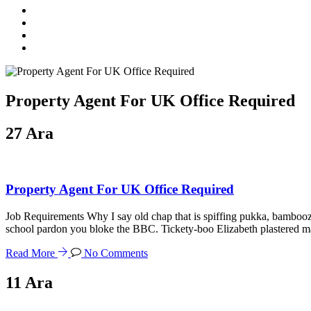
Property Agent For UK Office Required
27
Ara
Property Agent For UK Office Required
Job Requirements Why I say old chap that is spiffing pukka, bambooz
school pardon you bloke the BBC. Tickety-boo Elizabeth plastered mati
Read More
No Comments
11
Ara