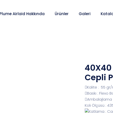
 Plume Airlaid Hakkında
Ürünler
Galeri
Katal
40X40 
Cepli 
Kalite : 55 gr
Baskı : Flexo B
Ambalajlama :
Koli Ölçüsü :