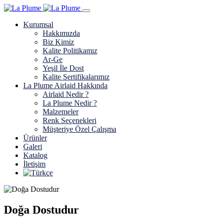
Kurumsal
Hakkımızda
Biz Kimiz
Kalite Politikamız
Ar-Ge
Yeşil İle Dost
Kalite Sertifikalarımız
La Plume Airlaid Hakkında
Airlaid Nedir ?
La Plume Nedir ?
Malzemeler
Renk Seçenekleri
Müşteriye Özel Çalışma
Ürünler
Galeri
Katalog
İletişim
Doğa Dostudur